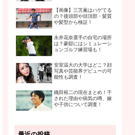
【画像】三笘薫はハゲてる
の？後頭部や頭頂部・髪質
や髪型から検証！
永井花奈選手の自宅の場所
は？豪邸にはシミュレーシ
ョンゴルフ練習場も！
安室温大の大学はどこ？顔
写真や芸能界デビューの可
能性も調査！
織田裕二の現在まとめ！干
された理由や病気の噂、嫁
や子供について調査！
最近の投稿