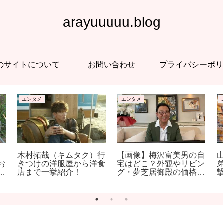
arayuuuuu.blog
のサイトについて
お問い合わせ
プライバシーポリ
エンタメ
エンタメ
【画像】梅沢富美男の自
木村拓哉（キムタク）行
宅はどこ？外観やリビン
お
きつけの洋服屋から洋食
グ・夢芝居御殿の価格も
対
店まで一挙紹介！
調査