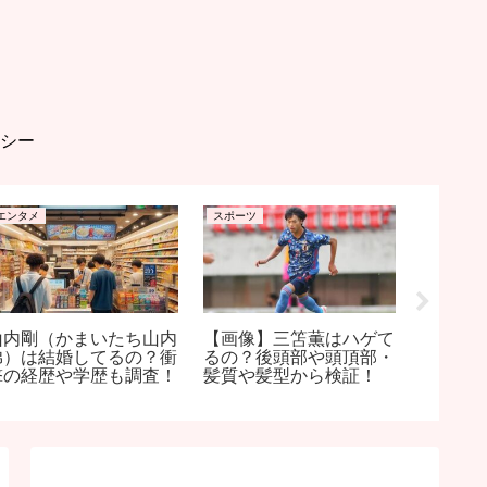
シー
エンタメ
スポーツ
エンタメ
山内剛（かまいたち山内
【画像】三笘薫はハゲて
磯村勇
弟）は結婚してるの？衝
るの？後頭部や頭頂部・
ナは？
撃の経歴や学歴も調査！
髪質や髪型から検証！
ナ仲間