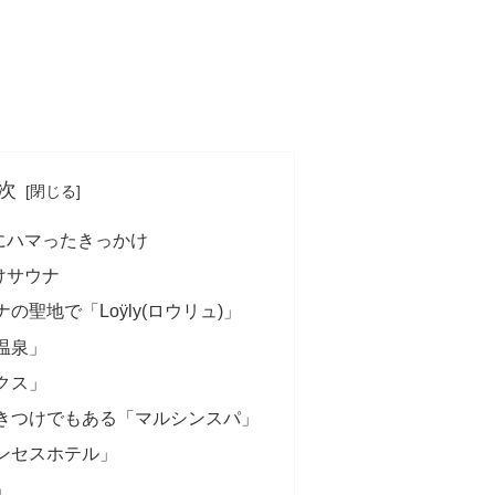
次
にハマったきっかけ
けサウナ
聖地で「Loÿly(ロウリュ)」
温泉」
クス」
きつけでもある「マルシンスパ」
ンセスホテル」
」