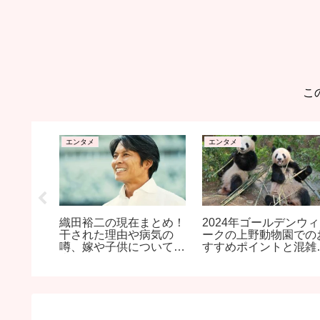
こ
エンタメ
エンタメ
よく見え
織田裕二の現在まとめ！
2024年ゴールデンウィ
レストラ
干された理由や病気の
ークの上野動物園での
望空間
噂、嫁や子供について調
すすめポイントと混雑
査！
策