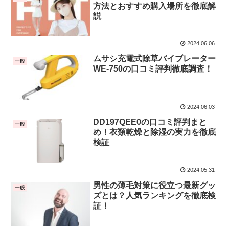
方法とおすすめ購入場所を徹底解
説
2024.06.06
ムサシ充電式除草バイブレーター
一般
WE-750の口コミ評判徹底調査！
2024.06.03
DD197QEE0の口コミ評判まと
一般
め！衣類乾燥と除湿の実力を徹底
検証
2024.05.31
男性の薄毛対策に役立つ最新グッ
一般
ズとは？人気ランキングを徹底検
証！